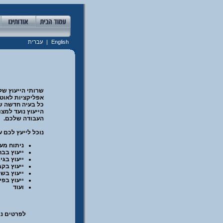
English
|
עברית
שרותי הייעוץ של
אפליקציות לאוטו
כל בעיה חדשה שק
הייעוץ נועד למצ
העבודה שלכם.
נוכל לייעץ לכם ע
ניתוח מע
ייעוץ בב
ייעוץ בג
ייעוץ בק
ייעוץ בשי
ייעוץ בפי
ועוד
לפרטים נוס