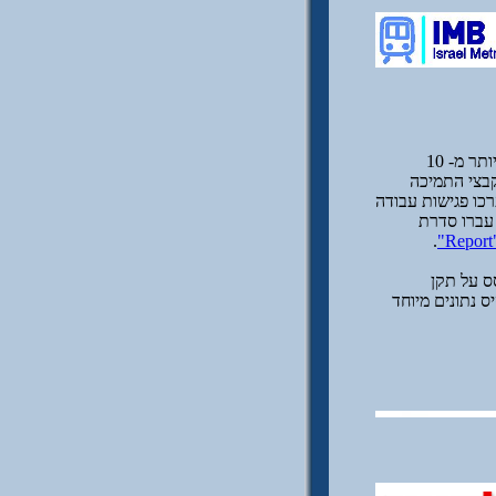
לצורך תכנון הרכבת הקלה של תל אביב (הקו האדום) גויסו כ- 40 חברות ייעוץ ותכנון השייכות ליותר מ- 10
קבצי התמיכה
כו פגישות עבודה
עברו סדרת
.
"Re
ס על תקן
את שמות כל הקבצים לסוגיהם (dwg, dwf, plt) מול בסיס נתונים מיוחד