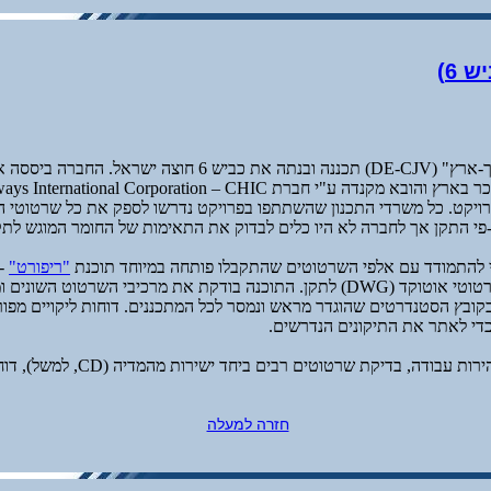
 6)
האתגר: חברת "דרך-ארץ" (DE-CJV) תכננה ובנתה את כביש 6 חוצה י
ויקט. כל משרדי התכנון שהשתתפו בפרויקט נדרשו לספק את כל שרטוטי 
י התקן אך לחברה לא היו כלים לבדוק את התאימות של החומר המוגש לתק
י להתמודד עם אלפי השרטוטים שהתקבלו פותחה במיוחד תוכנת
"ריפורט"
-
לבדיקת תאימות שרטוטי אוטוקד (DWG) לתקן. התוכנה בודקת את מרכיבי השרטוט הש
קובץ הסטנדרטים שהוגדר מראש ונמסר לכל המתכננים. דוחות ליקויים מפו
די לאתר את התיקונים הנדרשים.
יתרונות הפתרון: מהירות עבודה, בדיקת שרטוטים ר
חזרה למעלה