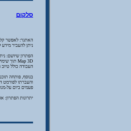
סלקום
האתגר: לאפשר קליט
ניתן להעביר מידע ל
הפתרון שיושם: נית
העבודה כולל טיוב ה
והעברתו לפורמט המ
פעמים ביום על-מנ
יתרונות הפתרון: אח