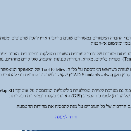
בדי החברה המפוזרים במשרדים שונים ברחבי הארץ להכין שרטוטים ומפות 
זמן ומינימום אי-הבנות.
ע ניתוח מערכת של צרכי העובדים השונים במחלקות ובמרחבים. הוכנה מע
הוכנה מערכת כלים לעזרה בשרטוט המבוססת על כלי ה- Palettes
על-פי התקן. הוגדר קובץ תקן (CAD Standards - dws) שקושר לשרטוט התבנית כ
כת הממ"ג (GIS) הארגוני בקלות ובמהירות רבה יותר.
גם הדרכות של כל העובדים על-מנת להבטיח את מהירות ההטמעה.
חזרה למעלה