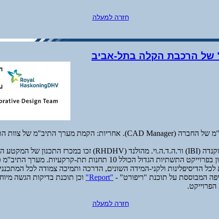
חזרה למעלה
 של הרכבת הקלה בתל-אביב
יות: הקמת מערך התיב"מ של צוות התכנון.
חברות איי.בי.איי. מקנדה (IBI) ור.ה.ד.ה.וי. מהולנד (RHDHV) זכו במכרז
הקו האדום, הראשון בפרוייקט התשתיות הגדול הכולל 10 תחנות תת-קרקעיות.
ת לכל הדיסיפלינות ולקני-המידה השונים, הדרכה ותמיכה צמודה לכל המתכננ
יפה המבוססת על תוכנת "ריפורט" -
"Report"
וכן תוכנת בדיקות הגשה מיו
הפרוייקט.
חזרה למעלה