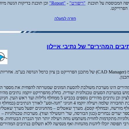
קיפה המבוססת על תוכנת
"ריפורט"
-
"Report"
וכן תוכנת בדיקות הגשה מי
הפרוייקט.
חזרה למעלה
יבים המהירים" של נתיבי איילון
תפקיד: מנהל תיב"מ (CAD Manager) של מתכנן הפרוייקט בן ציון כרמל הנדסה בע"מ. 
כנון.
מהירים הינו מערכת משולבת להסעת המונים שמטרתה להפחית את מספר הר
מנתניה ועד ראשון לציון וכן נתיבים מהירים נוספים בכביש 5 ממחלף גלילות ועד 
במטרה ליצור מערכת תחבורה שלמה ויעילה יוקמו 4 חניוני "חנה-וסע" לאורך הנתיבים
ף מורשה, ובמחלף קסם). מערך שאטלים – מהחניונים יופעל מערך שאטלים
ר יעדים נבחרים (כגון הבורסה, שד' רוטשילד ועוד). מערכות טכנולוגיות – ב
ולוגיות מתקדמות לחווית משתמש נוחה ויעילה יותר תוך הגברת הבטיחות. פ
בי תפוסה יוכלו ליהנות מהנחות ואף מנסיעה ללא תשלום בנתיבים המהירי