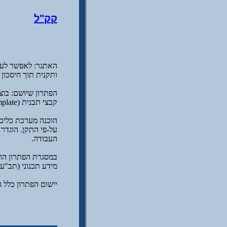
קק"ל
האתגר: לאפשר לעו
ותקנית תוך חיסכון ב
הפתרון שיושם: בוצ
קבצי תבנית (Template), ספרית בלוקים, מקרא, הגדרות סגנונות הדפסה, סוגי קווים מיוחדים, גופנים עבריים ועוד.
העבודה.
מידע תכנוני (תב"ע של יערות) למער
יישום הפתרון כלל 