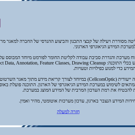
ה מסודרת ויעילה של קבצי התכנון והביצוע ההנדסי של החברה למאגר מרכז
מערכת המידע הגיאוגרפי הארגוני.
וח מערכת והגדרת סביבת עבודה לקליטת החומר לפורמט מיוחד המבוסס על 
מידע כדי למנוע כפילויות וטעויות.
בנוסף, פותחה תוכנה ייעודית (CellcomOptic) במיוחד לצורך קריאת מידע מתוך מא
תאים לשימוש במערכת המידע הגיאוגרפי של הארגון. התוכנה פועלת באופ
ת להבטיח את רמת העדכון המרבית של המידע המוצג במערכת.
ידות המידע הנצבר בארגון, עדכון מערכות אוטומטי, מהיר ואמין.
חזרה למעלה