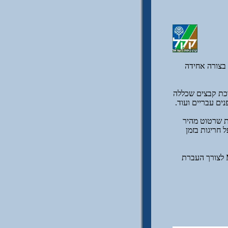
בצורה אחידה
רכת קבצים שכללה
Tool  של האוטוקד המאפשרת שרטוט מהיר
די להתריע על חריגות בזמן
במסגרת הפתרון הוכנה גם מערכת ליצירת טופולוגיות פוליגונליות המבוססת על אוטוקד Map 3D לצורך העברת