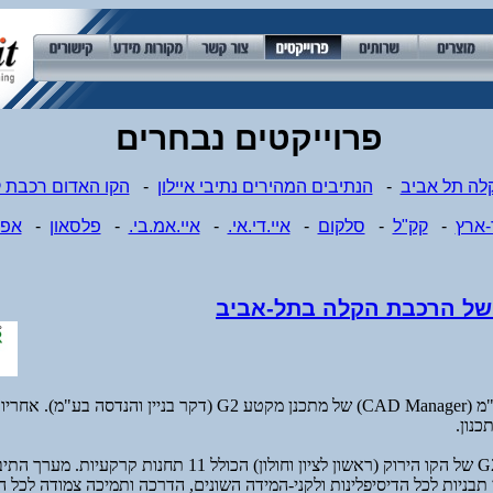
פרוייקטים נבחרים
קלה תל אביב
-
הנתיבים המהירים נתיבי איילון
-
הקו האדום רכבת 
-ארץ
-
קק"ל
-
סלקום
-
איי.די.אי.
-
איי.אמ.בי.
-
פלסאון
-
אפ
 של הרכבת הקלה בתל-אביב
תפקיד: מנהל התיב"מ (CAD Manager) של מתכנן מקטע G2 (דקר בניין וה
כנון.
התכנון של מקטע G2 של הקו הירוק (ראשון לציון וחולון) הכולל 11 תחנות
 תבניות לכל הדיסיפלינות ולקני-המידה השונים, הדרכה ותמיכה צמודה לכל 