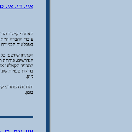
איי. די. אי. ט
האתגר: קישור מהיר
עובדי החברה הייתה
בטבלאות הכמויות מ
הפתרון שיושם: כל 
המספר הקטלוגי או
בודקת טעויות שונו
מהן.
יתרונות הפתרון: ק
בזמן.
איי. אמ. בי. (MTS) הרכבת הקלה של תל אבי