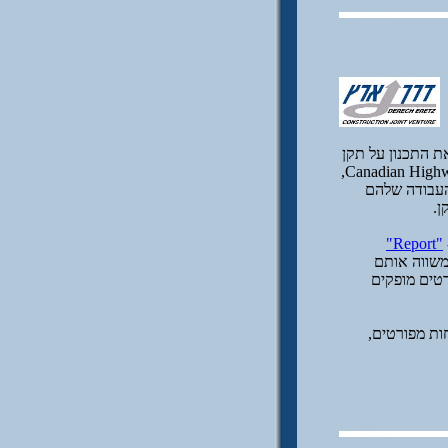
שראל. החברה ביססה את התכנון על תקן
תיב"מ שלא היה מוכר בארץ והובא מקנדה ע"י חברת Canadian Highways International Corporation – CHIC,
העבודה שלהם
ן.
"Report"
ונים ומשווה אותם
רטים מופקים
בים ביחד ישירות מהמדיה (CD, למשל), דוחות מפורטים,