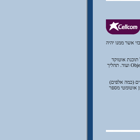
י אשר ממנו יהיה
תוכנת אוטוקד
Map 3D תוך שימוש בכלי התוכנה: Object Data, Annotation, Feature Classes, Drawing Cleanup ועוד. תהליך
גר השרטוטים (כמה אלפים)
ן אוטומטי מספר