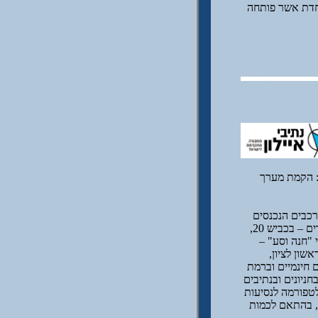
וחדת אשר פותחה
אחריות: הקמת מערך
כבים הנכנסים
למטורופולין ע"י שימוש במערכת הסעים טכנולוגית יעודית. כחלק מהפרויקט יוקמו: נתיבים מהירים – בכביש 20,
ראש העין. חניוני "חנה וסע" –
 (במחלף ראשון לציון,
 חינמיים וברמת
חניונים ובנתיבים
לטפורמה לנסיעות
ם, בהתאם לכמות